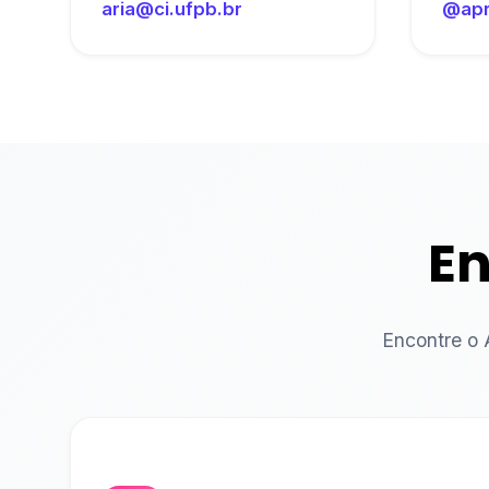
aria@ci.ufpb.br
@apr
En
Encontre o 