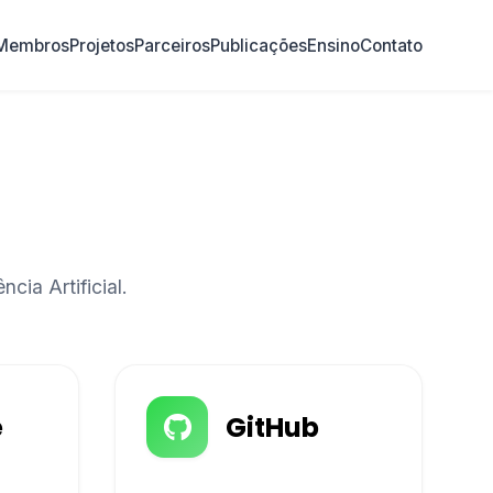
Membros
Projetos
Parceiros
Publicações
Ensino
Contato
cia Artificial.
e
GitHub